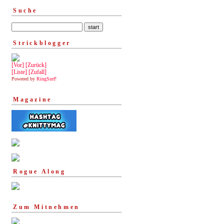
Suche
Strickblogger
[Vor]
[Zurück]
[Liste]
[Zufall]
Powered by
RingSurf
!
Magazine
Rogue Along
Zum Mitnehmen