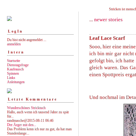
Stricken ist mensch
...
newer stories
LogIn
Leaf Lace Scarf
Du bist nicht angemeldet ...
anmelden
Sooo, hier eine meiner
Intern
ich bin mir gar nicht
gefolgt bin, ich hatt
Startseite
Dienstagsfrage
gleich waren. Das Ga
Kaufrausch
Spinnen
einen Spottpreis ergat
Links
Anleitungen
Und nochmal im Detai
Letzte Kommentare
Wunderschönes Stricktuch
Hallo, auch wenn ich tausend Jahre zu spät
für...
randmasche@2015-08-11 06:46
Der Ärger mit den...
Das Problem kenn ich nur zu gut, da hat man
Stundenlange...