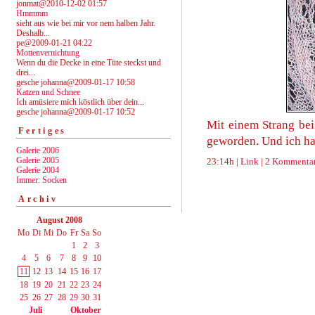
jonmat@2010-12-02 01:57
Hmmmm
sieht aus wie bei mir vor nem halben Jahr.
Deshalb...
pe@2009-01-21 04:22
Mottenvernichtung
Wenn du die Decke in eine Tüte steckst und
drei...
gesche johanna@2009-01-17 10:58
Katzen und Schnee
Ich amüsiere mich köstlich über dein...
gesche johanna@2009-01-17 10:52
Mit einem Strang bei
Fertiges
geworden. Und ich ha
Galerie 2006
Galerie 2005
23:14h |
Link
|
2 Kommenta
Galerie 2004
Immer: Socken
Archiv
August 2008
Mo
Di
Mi
Do
Fr
Sa
So
1
2
3
4
5
6
7
8
9
10
11
12
13
14
15
16
17
18
19
20
21
22
23
24
25
26
27
28
29
30
31
Juli
Oktober