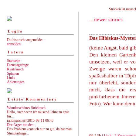
Stricken ist mensch
...
newer stories
LogIn
Das Hibiskus-Myste
Du bist nicht angemeldet ...
anmelden
(keine Angst, bald gi
Intern
Den kleinen Gartenhi
Startseite
umsetzen, weil er v
Dienstagsfrage
Zweige waren schon
Kaufrausch
Spinnen
spaßeshalber in Töpf
Links
Anleitungen
nur überlebt, sonde
mich, dass die er
pinkfarbenem Inneren
Letzte Kommentare
Foto). Wie kann denn
Wunderschönes Stricktuch
Hallo, auch wenn ich tausend Jahre zu spät
für...
randmasche@2015-08-11 06:46
Der Ärger mit den...
Das Problem kenn ich nur zu gut, da hat man
Stundenlange...
09:13h |
Link
|
2 Kommenta