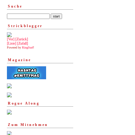
Suche
Strickblogger
[Vor]
[Zurück]
[Liste]
[Zufall]
Powered by
RingSurf
!
Magazine
Rogue Along
Zum Mitnehmen