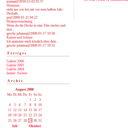
jonmat@2010-12-02 01:57
Hmmmm
sieht aus wie bei mir vor nem halben Jahr.
Deshalb...
pe@2009-01-21 04:22
Mottenvernichtung
Wenn du die Decke in eine Tüte steckst und
drei...
gesche johanna@2009-01-17 10:58
Katzen und Schnee
Ich amüsiere mich köstlich über dein...
gesche johanna@2009-01-17 10:52
Fertiges
Galerie 2006
Galerie 2005
Galerie 2004
Immer: Socken
Archiv
August 2008
Mo
Di
Mi
Do
Fr
Sa
So
1
2
3
4
5
6
7
8
9
10
11
12
13
14
15
16
17
18
19
20
21
22
23
24
25
26
27
28
29
30
31
Juli
Oktober