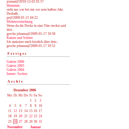
jonmat@2010-12-02 01:57
Hmmmm
sieht aus wie bei mir vor nem halben Jahr.
Deshalb...
pe@2009-01-21 04:22
Mottenvernichtung
Wenn du die Decke in eine Tüte steckst und
drei...
gesche johanna@2009-01-17 10:58
Katzen und Schnee
Ich amüsiere mich köstlich über dein...
gesche johanna@2009-01-17 10:52
Fertiges
Galerie 2006
Galerie 2005
Galerie 2004
Immer: Socken
Archiv
Dezember 2006
Mo
Di
Mi
Do
Fr
Sa
So
1
2
3
4
5
6
7
8
9
10
11
12
13
14
15
16
17
18
19
20
21
22
23
24
25
26
27
28
29
30
31
November
Januar