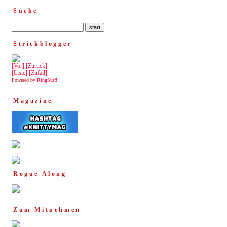
Suche
Strickblogger
[Vor]
[Zurück]
[Liste]
[Zufall]
Powered by
RingSurf
!
Magazine
Rogue Along
Zum Mitnehmen