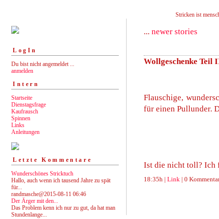
Stricken ist mensch
...
newer stories
LogIn
Wollgeschenke Teil I
Du bist nicht angemeldet ...
anmelden
Intern
Flauschige, wunders
Startseite
Dienstagsfrage
für einen Pullunder. D
Kaufrausch
Spinnen
Links
Anleitungen
Letzte Kommentare
Ist die nicht toll? Ich
Wunderschönes Stricktuch
18:35h |
Link
| 0 Kommentar
Hallo, auch wenn ich tausend Jahre zu spät
für...
randmasche@2015-08-11 06:46
Der Ärger mit den...
Das Problem kenn ich nur zu gut, da hat man
Stundenlange...