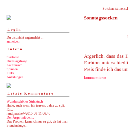
Stricken ist mensch
Sonntagssocken
LogIn
Du bist nicht angemeldet ...
anmelden
Intern
Ärgerlich, dass das 
Startseite
Dienstagsfrage
Farbton unterschiedl
Kaufrausch
Preis finde ich das u
Spinnen
Links
Anleitungen
kommentieren
Letzte Kommentare
Wunderschönes Stricktuch
Hallo, auch wenn ich tausend Jahre zu spät
für...
randmasche@2015-08-11 06:46
Der Ärger mit den...
Das Problem kenn ich nur zu gut, da hat man
Stundenlange...