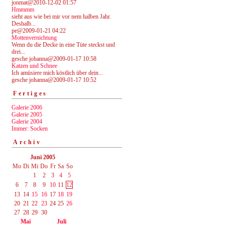
jonmat@2010-12-02 01:57
Hmmmm
sieht aus wie bei mir vor nem halben Jahr.
Deshalb...
pe@2009-01-21 04:22
Mottenvernichtung
Wenn du die Decke in eine Tüte steckst und
drei...
gesche johanna@2009-01-17 10:58
Katzen und Schnee
Ich amüsiere mich köstlich über dein...
gesche johanna@2009-01-17 10:52
Fertiges
Galerie 2006
Galerie 2005
Galerie 2004
Immer: Socken
Archiv
Juni 2005
Mo
Di
Mi
Do
Fr
Sa
So
1
2
3
4
5
6
7
8
9
10
11
12
13
14
15
16
17
18
19
20
21
22
23
24
25
26
27
28
29
30
Mai
Juli