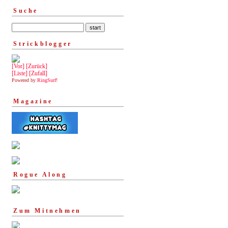
Suche
Strickblogger
[Vor]
[Zurück]
[Liste]
[Zufall]
Powered by
RingSurf
!
Magazine
Rogue Along
Zum Mitnehmen