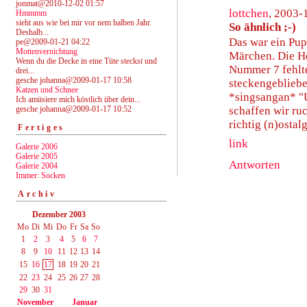
jonmat@2010-12-02 01:57
lottchen
, 2003-
Hmmmm
sieht aus wie bei mir vor nem halben Jahr.
So ähnlich ;-)
Deshalb...
Das war ein Pup
pe@2009-01-21 04:22
Mottenvernichtung
Märchen. Die He
Wenn du die Decke in eine Tüte steckst und
Nummer 7 fehlte
drei...
gesche johanna@2009-01-17 10:58
steckengebliebe
Katzen und Schnee
*singsangan* "U
Ich amüsiere mich köstlich über dein...
gesche johanna@2009-01-17 10:52
schaffen wir ru
richtig (n)ostalg
Fertiges
link
Galerie 2006
Galerie 2005
Antworten
Galerie 2004
Immer: Socken
Archiv
Dezember 2003
Mo
Di
Mi
Do
Fr
Sa
So
1
2
3
4
5
6
7
8
9
10
11
12
13
14
15
16
17
18
19
20
21
22
23
24
25
26
27
28
29
30
31
November
Januar