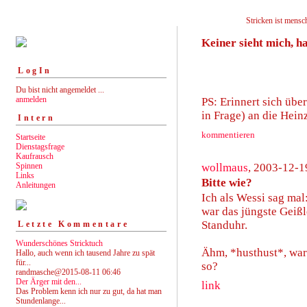
Stricken ist mensch
Keiner sieht mich, ha
LogIn
Du bist nicht angemeldet ...
anmelden
PS: Erinnert sich üb
in Frage) an die Hei
Intern
kommentieren
Startseite
Dienstagsfrage
Kaufrausch
Spinnen
wollmaus
, 2003-12-1
Links
Bitte wie?
Anleitungen
Ich als Wessi sag ma
war das jüngste Geißl
Standuhr.
Letzte Kommentare
Wunderschönes Stricktuch
Ähm, *husthust*, war 
Hallo, auch wenn ich tausend Jahre zu spät
für...
so?
randmasche@2015-08-11 06:46
Der Ärger mit den...
link
Das Problem kenn ich nur zu gut, da hat man
Stundenlange...