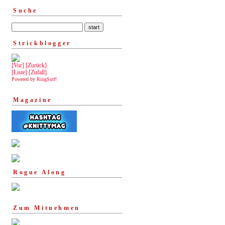
Suche
Strickblogger
[Vor]
[Zurück]
[Liste]
[Zufall]
Powered by
RingSurf
!
Magazine
Rogue Along
Zum Mitnehmen